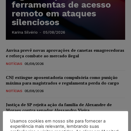
ferramentas de acesso
remoto em ataques
silenciosos
Karina Silvério
-
05/08/2026
Anvisa prevê novas aprovações de canetas emagrecedoras
e reforça combate ao mercado ilegal
NOTÍCIAS
05/08/2026
CNJ extingue aposentadoria compulsória como punição
máxima para magistrados e regulamenta perda do cargo
NOTÍCIAS
05/08/2026
Justiça de SP rejeita ação da família de Alexandre de
Moraes contra senador Alessandro Vieira
NOTÍCIAS
05/08/2026
Usamos cookies em nosso site para fornecer a
experiência mais relevante, lembrando suas