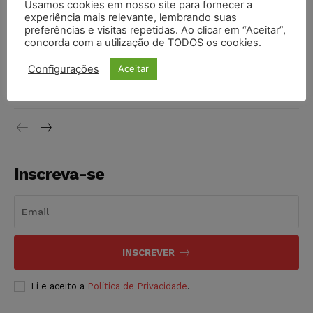
Usamos cookies em nosso site para fornecer a
Moraes contra senador Alessandro Vieira
experiência mais relevante, lembrando suas
NOTÍCIAS
05/08/2026
preferências e visitas repetidas. Ao clicar em “Aceitar”,
concorda com a utilização de TODOS os cookies.
Conselho Nacional de Justiça determina afastamento da
Configurações
Aceitar
juíza Gabriela Hardt por dois anos
NOTÍCIAS
05/08/2026
Inscreva-se
INSCREVER
Li e aceito a
Política de Privacidade
.