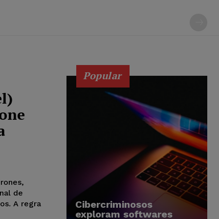
Popular
l)
rone
a
drones,
nal de
Cibercriminosos
os. A regra
exploram softwares