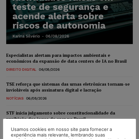
teste de segurança e
acende alerta sobre
riscos de autonomia
Karina Silvério
-
06/08/2026
Especialistas alertam para impactos ambientais e
econômicos da expansão de data centers de IA no Brasil
DIREITO DIGITAL
06/08/2026
TSE reforça que sistemas das urnas eletrônicas tornam-se
invioláveis após assinatura digital e lacração
NOTÍCIAS
06/08/2026
STF inicia julgamento sobre constitucionalidade da
proibição dos jogos de azar no Brasil
NOTÍCIAS
06/08/2026
Usamos cookies em nosso site para fornecer a
experiência mais relevante, lembrando suas