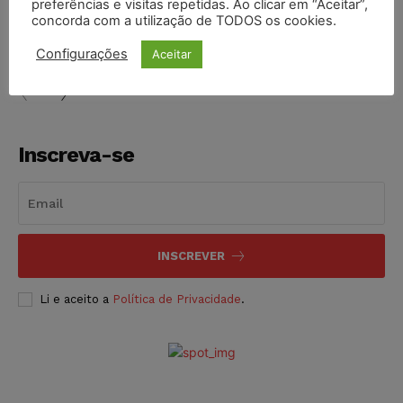
preferências e visitas repetidas. Ao clicar em “Aceitar”,
Projeto proíbe venda de vapes para nascidos a partir de
concorda com a utilização de TODOS os cookies.
2009
NOTÍCIAS
06/08/2026
Configurações
Aceitar
Inscreva-se
INSCREVER
Li e aceito a
Política de Privacidade
.