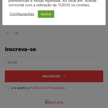
preferências e visitas repetidas. Ao clicar em “Aceitar”,
concorda com a utilização de TODOS os cookies.
Justiça do Trabalho mantém justa causa de empregado que
Configurações
Aceitar
vendia canetas emagrecedoras no local de trabalho
NOTÍCIAS
07/08/2026
Inscreva-se
INSCREVER
Li e aceito a
Política de Privacidade
.