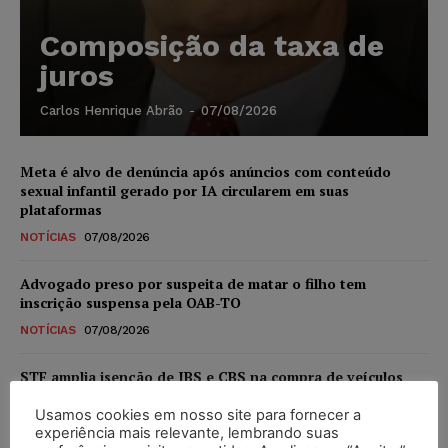
Composição da taxa de
juros
Carlos Henrique Abrão
-
07/08/2026
Meta é alvo de denúncia após anúncios com conteúdo
sexual infantil gerado por IA circularem em suas
plataformas
NOTÍCIAS
07/08/2026
Advogado preso por suspeita de matar o filho tem
inscrição suspensa pela OAB-TO
NOTÍCIAS
07/08/2026
STF amplia isenção de IBS e CBS na compra de veículos
novos para pessoas com deficiência e autistas de todos os
níveis
Usamos cookies em nosso site para fornecer a
experiência mais relevante, lembrando suas
DIREITO TRIBUTÁRIO
07/08/2026