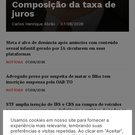
Composição da taxa de
juros
Carlos Henrique Abrão
-
07/08/2026
Meta é alvo de denúncia após anúncios com conteúdo
sexual infantil gerado por IA circularem em suas
plataformas
NOTÍCIAS
07/08/2026
Advogado preso por suspeita de matar o filho tem
inscrição suspensa pela OAB-TO
NOTÍCIAS
07/08/2026
STF amplia isenção de IBS e CBS na compra de veículos
novos para pessoas com deficiência e autistas de todos os
níveis
Usamos cookies em nosso site para fornecer a
DIREITO TRIBUTÁRIO
07/08/2026
experiência mais relevante, lembrando suas
preferências e visitas repetidas. Ao clicar em “Aceitar”,