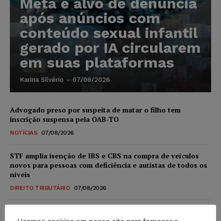
Meta é alvo de denúncia
após anúncios com
conteúdo sexual infantil
gerado por IA circularem
em suas plataformas
Karina Silvério
-
07/08/2026
Advogado preso por suspeita de matar o filho tem
inscrição suspensa pela OAB-TO
NOTÍCIAS
07/08/2026
STF amplia isenção de IBS e CBS na compra de veículos
novos para pessoas com deficiência e autistas de todos os
níveis
DIREITO TRIBUTÁRIO
07/08/2026
Justiça do Trabalho mantém justa causa de empregado que
vendia canetas emagrecedoras no local de trabalho