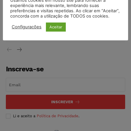
Usamos cookies em nosso site para fornecer a
experiência mais relevante, lembrando suas
NOTÍCIAS
07/08/2026
preferências e visitas repetidas. Ao clicar em “Aceitar”,
concorda com a utilização de TODOS os cookies.
Justiça de SP decreta prisão de suspeito investigado na
morte de advogado
Configurações
Aceitar
NOTÍCIAS
07/08/2026
Inscreva-se
INSCREVER
Li e aceito a
Política de Privacidade
.