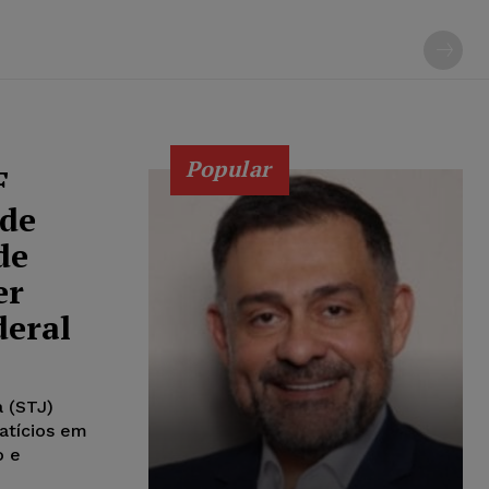
Popular
F
 de
de
er
deral
a (STJ)
atícios em
o e