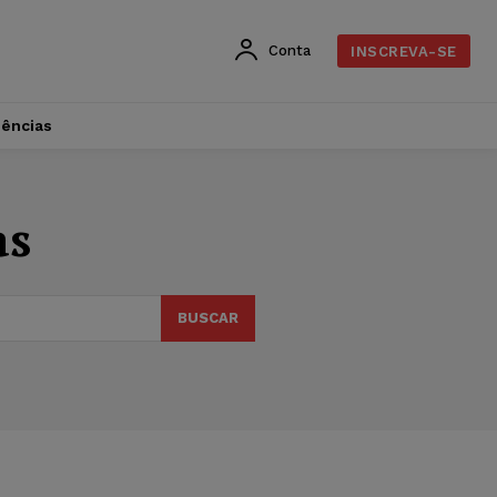
Conta
INSCREVA-SE
dências
as
BUSCAR