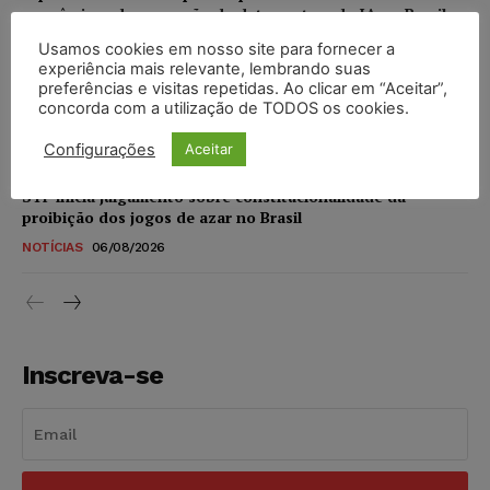
econômicos da expansão de data centers de IA no Brasil
DIREITO DIGITAL
06/08/2026
Usamos cookies em nosso site para fornecer a
experiência mais relevante, lembrando suas
preferências e visitas repetidas. Ao clicar em “Aceitar”,
TSE reforça que sistemas das urnas eletrônicas tornam-se
concorda com a utilização de TODOS os cookies.
invioláveis após assinatura digital e lacração
NOTÍCIAS
06/08/2026
Configurações
Aceitar
STF inicia julgamento sobre constitucionalidade da
proibição dos jogos de azar no Brasil
NOTÍCIAS
06/08/2026
Inscreva-se