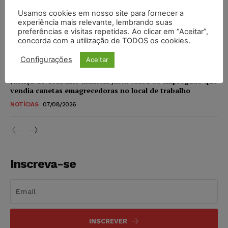
NOTÍCIAS
07/08/2026
Usamos cookies em nosso site para fornecer a
experiência mais relevante, lembrando suas
STF amplia isenção de IBS e CBS na compra de veículos
preferências e visitas repetidas. Ao clicar em “Aceitar”,
novos para pessoas com deficiência e autistas de todos os
concorda com a utilização de TODOS os cookies.
níveis
DIREITO TRIBUTÁRIO
07/08/2026
Configurações
Aceitar
Justiça do Trabalho mantém justa causa de empregado que
vendia canetas emagrecedoras no local de trabalho
NOTÍCIAS
07/08/2026
Inscreva-se
INSCREVER