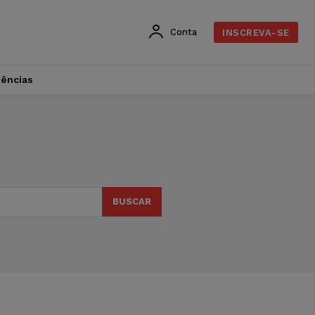
Conta
INSCREVA-SE
dências
BUSCAR