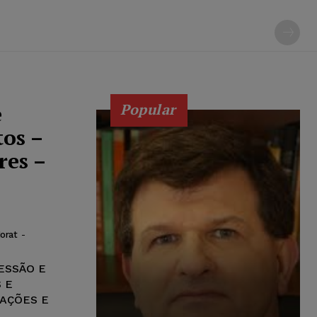
e
Popular
os –
res –
orat
-
ESSÃO E
 E
GAÇÕES E