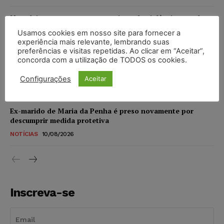
Nova lei aumenta penas para crimes de violência sexual
contra crianças e adolescentes na internet
Usamos cookies em nosso site para fornecer a
experiência mais relevante, lembrando suas
NOTÍCIAS
10/08/2026
preferências e visitas repetidas. Ao clicar em “Aceitar”,
concorda com a utilização de TODOS os cookies.
Alemanha planeja reformar “minijobs” e ampliar
contribuição previdenciária
Configurações
Aceitar
NOTÍCIAS
10/08/2026
Ex-marido de Maria da Penha é preso novamente por
descumprir medida protetiva
NOTÍCIAS
10/08/2026
Inscreva-se