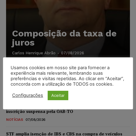
Composição da taxa de
juros
Carlos Henrique Abrão
-
07/08/2026
Usamos cookies em nosso site para fornecer a
Meta é alvo de denúncia após anúncios com conteúdo
experiência mais relevante, lembrando suas
sexual infantil gerado por IA circularem em suas
preferências e visitas repetidas. Ao clicar em “Aceitar”,
plataformas
concorda com a utilização de TODOS os cookies.
NOTÍCIAS
07/08/2026
Configurações
Aceitar
Advogado preso por suspeita de matar o filho tem
inscrição suspensa pela OAB-TO
NOTÍCIAS
07/08/2026
STF amplia isenção de IBS e CBS na compra de veículos