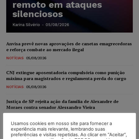
remoto em ataques
silenciosos
Karina Silvério
-
05/08/2026
Anvisa prevê novas aprovações de canetas emagrecedoras
e reforça combate ao mercado ilegal
NOTÍCIAS
05/08/2026
CNJ extingue aposentadoria compulsória como punição
máxima para magistrados e regulamenta perda do cargo
NOTÍCIAS
05/08/2026
Justiça de SP rejeita ação da família de Alexandre de
Moraes contra senador Alessandro Vieira
NOTÍCIAS
05/08/2026
Usamos cookies em nosso site para fornecer a
experiência mais relevante, lembrando suas
Conselho Nacional de Justiça determina afastamento da
preferências e visitas repetidas. Ao clicar em “Aceitar”,
juíza Gabriela Hardt por dois anos