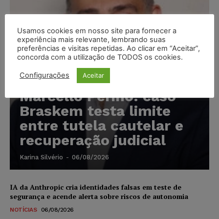
Usamos cookies em nosso site para fornecer a
experiência mais relevante, lembrando suas
preferências e visitas repetidas. Ao clicar em “Aceitar”,
concorda com a utilização de TODOS os cookies.
Configurações
Aceitar
Marcello Perino: caso
Braskem testa limite
entre tutela cautelar e
recuperação judicial
Karina Silvério
-
06/08/2026
IA da Anthropic cria identidades falsas em teste de
segurança e acende alerta sobre riscos de autonomia
NOTÍCIAS
06/08/2026