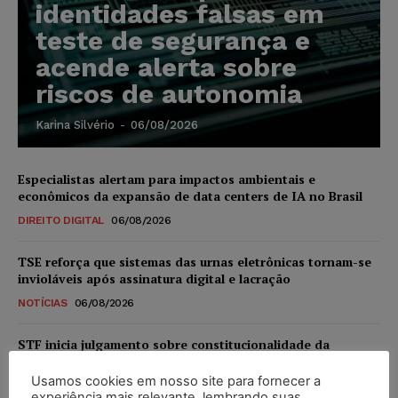
identidades falsas em
teste de segurança e
acende alerta sobre
riscos de autonomia
Karina Silvério
-
06/08/2026
Especialistas alertam para impactos ambientais e
econômicos da expansão de data centers de IA no Brasil
DIREITO DIGITAL
06/08/2026
TSE reforça que sistemas das urnas eletrônicas tornam-se
invioláveis após assinatura digital e lacração
NOTÍCIAS
06/08/2026
STF inicia julgamento sobre constitucionalidade da
proibição dos jogos de azar no Brasil
Usamos cookies em nosso site para fornecer a
NOTÍCIAS
06/08/2026
experiência mais relevante, lembrando suas