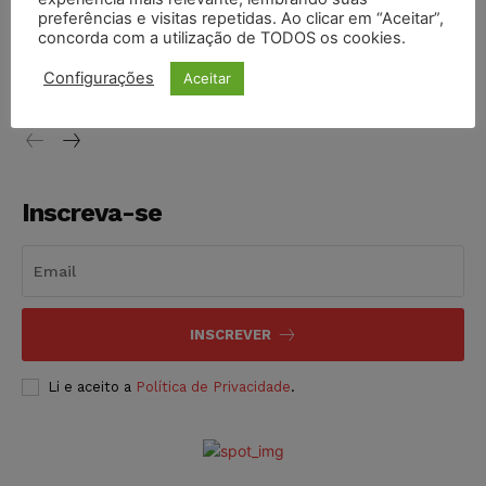
preferências e visitas repetidas. Ao clicar em “Aceitar”,
Projeto proíbe venda de vapes para nascidos a partir de
concorda com a utilização de TODOS os cookies.
2009
Configurações
Aceitar
NOTÍCIAS
06/08/2026
Inscreva-se
INSCREVER
Li e aceito a
Política de Privacidade
.