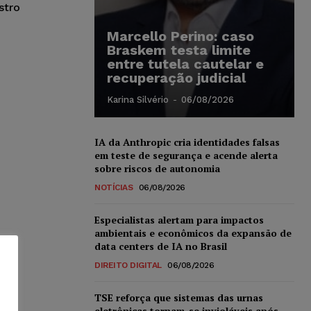
stro
Marcello Perino: caso
Braskem testa limite
entre tutela cautelar e
recuperação judicial
Karina Silvério
-
06/08/2026
IA da Anthropic cria identidades falsas
em teste de segurança e acende alerta
sobre riscos de autonomia
NOTÍCIAS
06/08/2026
Especialistas alertam para impactos
ambientais e econômicos da expansão de
data centers de IA no Brasil
DIREITO DIGITAL
06/08/2026
TSE reforça que sistemas das urnas
eletrônicas tornam-se invioláveis após