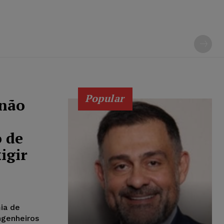
Popular
 não
 de
igir
ia de
ngenheiros