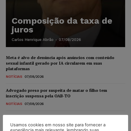
Composição da taxa de
juros
Carlos Henrique Abrão
-
07/08/2026
Meta é alvo de denúncia após anúncios com conteúdo
sexual infantil gerado por IA circularem em suas
plataformas
NOTÍCIAS
07/08/2026
Advogado preso por suspeita de matar o filho tem
inscrição suspensa pela OAB-TO
NOTÍCIAS
07/08/2026
STF amplia isenção de IBS e CBS na compra de veículos
novos para pessoas com deficiência e autistas de todos os
Usamos cookies em nosso site para fornecer a
níveis
experiência mais relevante, lembrando suas