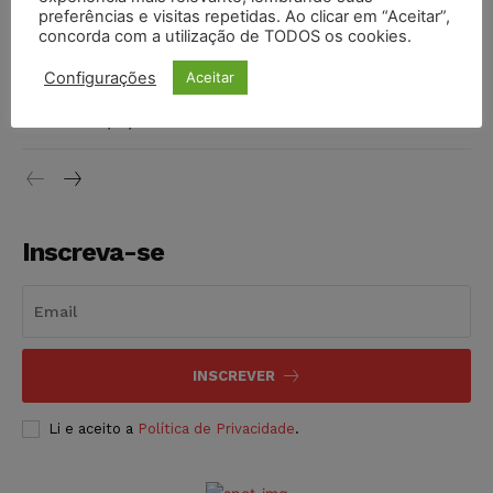
preferências e visitas repetidas. Ao clicar em “Aceitar”,
DIREITO TRIBUTÁRIO
07/08/2026
concorda com a utilização de TODOS os cookies.
Justiça do Trabalho mantém justa causa de empregado que
Configurações
Aceitar
vendia canetas emagrecedoras no local de trabalho
NOTÍCIAS
07/08/2026
Inscreva-se
INSCREVER
Li e aceito a
Política de Privacidade
.