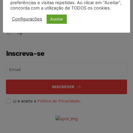
preferências e visitas repetidas. Ao clicar em “Aceitar”,
Justiça de SP decreta prisão de suspeito investigado na
concorda com a utilização de TODOS os cookies.
morte de advogado
Configurações
Aceitar
NOTÍCIAS
07/08/2026
Inscreva-se
INSCREVER
Li e aceito a
Política de Privacidade
.