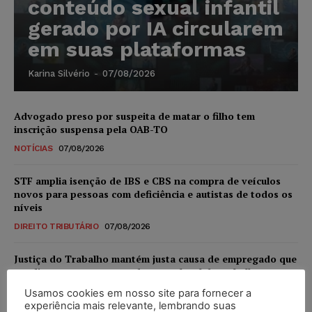
conteúdo sexual infantil
gerado por IA circularem
em suas plataformas
Karina Silvério
-
07/08/2026
Advogado preso por suspeita de matar o filho tem
inscrição suspensa pela OAB-TO
NOTÍCIAS
07/08/2026
STF amplia isenção de IBS e CBS na compra de veículos
novos para pessoas com deficiência e autistas de todos os
níveis
DIREITO TRIBUTÁRIO
07/08/2026
Justiça do Trabalho mantém justa causa de empregado que
vendia canetas emagrecedoras no local de trabalho
NOTÍCIAS
07/08/2026
Usamos cookies em nosso site para fornecer a
experiência mais relevante, lembrando suas