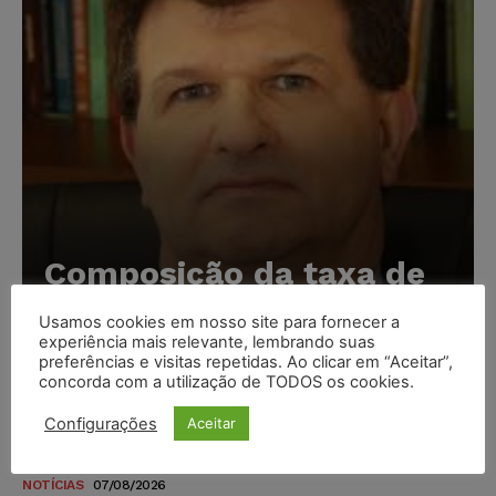
Composição da taxa de
juros
Usamos cookies em nosso site para fornecer a
experiência mais relevante, lembrando suas
Carlos Henrique Abrão
-
07/08/2026
preferências e visitas repetidas. Ao clicar em “Aceitar”,
concorda com a utilização de TODOS os cookies.
Meta é alvo de denúncia após anúncios com conteúdo
Configurações
Aceitar
sexual infantil gerado por IA circularem em suas
plataformas
NOTÍCIAS
07/08/2026