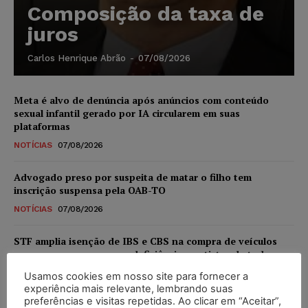
Composição da taxa de
juros
Carlos Henrique Abrão
-
07/08/2026
Meta é alvo de denúncia após anúncios com conteúdo
sexual infantil gerado por IA circularem em suas
plataformas
NOTÍCIAS
07/08/2026
Advogado preso por suspeita de matar o filho tem
inscrição suspensa pela OAB-TO
NOTÍCIAS
07/08/2026
STF amplia isenção de IBS e CBS na compra de veículos
novos para pessoas com deficiência e autistas de todos os
níveis
Usamos cookies em nosso site para fornecer a
DIREITO TRIBUTÁRIO
07/08/2026
experiência mais relevante, lembrando suas
preferências e visitas repetidas. Ao clicar em “Aceitar”,