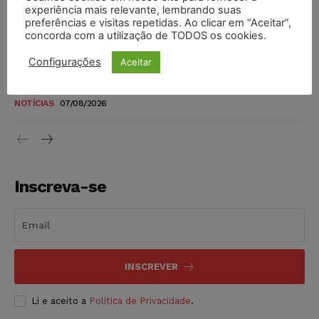
novos para pessoas com deficiência e autistas de todos os
experiência mais relevante, lembrando suas
níveis
preferências e visitas repetidas. Ao clicar em “Aceitar”,
concorda com a utilização de TODOS os cookies.
DIREITO TRIBUTÁRIO
07/08/2026
Configurações
Aceitar
Justiça do Trabalho mantém justa causa de empregado que
vendia canetas emagrecedoras no local de trabalho
NOTÍCIAS
07/08/2026
Inscreva-se
INSCREVER
Li e aceito a
Política de Privacidade
.