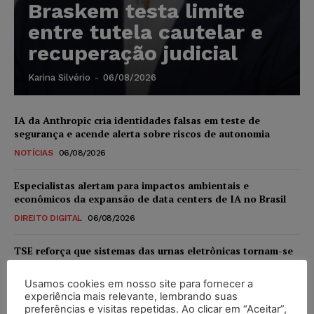
Braskem testa limite
entre tutela cautelar e
recuperação judicial
Karina Silvério
-
06/08/2026
IA da Anthropic cria identidades falsas em teste de
segurança e acende alerta sobre riscos de autonomia
NOTÍCIAS
06/08/2026
Especialistas alertam para impactos ambientais e
econômicos da expansão de data centers de IA no Brasil
DIREITO DIGITAL
06/08/2026
TSE reforça que sistemas das urnas eletrônicas tornam-se
invioláveis após assinatura digital e lacração
Usamos cookies em nosso site para fornecer a
NOTÍCIAS
06/08/2026
experiência mais relevante, lembrando suas
preferências e visitas repetidas. Ao clicar em “Aceitar”,