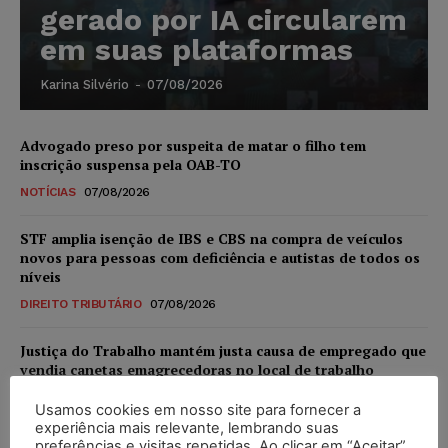
gerado por IA circularem
em suas plataformas
Karina Silvério
-
07/08/2026
Advogado preso por suspeita de matar o filho tem
inscrição suspensa pela OAB-TO
NOTÍCIAS
07/08/2026
STF amplia isenção de IBS e CBS na compra de veículos
novos para pessoas com deficiência e autistas de todos os
níveis
DIREITO TRIBUTÁRIO
07/08/2026
Justiça do Trabalho mantém justa causa de empregado que
vendia canetas emagrecedoras no local de trabalho
NOTÍCIAS
07/08/2026
Usamos cookies em nosso site para fornecer a
experiência mais relevante, lembrando suas
Justiça de SP decreta prisão de suspeito investigado na
preferências e visitas repetidas. Ao clicar em “Aceitar”,