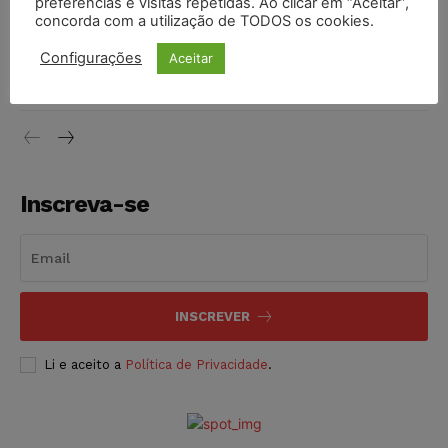
preferências e visitas repetidas. Ao clicar em “Aceitar”,
concorda com a utilização de TODOS os cookies.
Justiça do Trabalho mantém justa causa de empregado que
Configurações
Aceitar
vendia canetas emagrecedoras no local de trabalho
NOTÍCIAS
07/08/2026
Inscreva-se
INSCREVER
Li e aceito a
Política de Privacidade
.