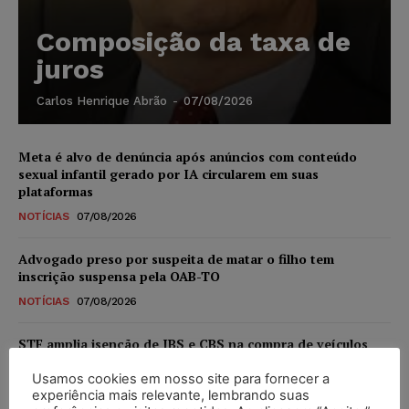
Composição da taxa de
juros
Carlos Henrique Abrão
-
07/08/2026
Meta é alvo de denúncia após anúncios com conteúdo
sexual infantil gerado por IA circularem em suas
plataformas
NOTÍCIAS
07/08/2026
Advogado preso por suspeita de matar o filho tem
inscrição suspensa pela OAB-TO
NOTÍCIAS
07/08/2026
STF amplia isenção de IBS e CBS na compra de veículos
novos para pessoas com deficiência e autistas de todos os
níveis
Usamos cookies em nosso site para fornecer a
experiência mais relevante, lembrando suas
DIREITO TRIBUTÁRIO
07/08/2026