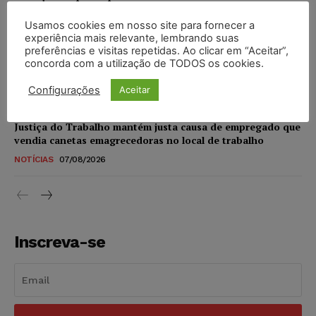
NOTÍCIAS
07/08/2026
Usamos cookies em nosso site para fornecer a
experiência mais relevante, lembrando suas
STF amplia isenção de IBS e CBS na compra de veículos
preferências e visitas repetidas. Ao clicar em “Aceitar”,
novos para pessoas com deficiência e autistas de todos os
concorda com a utilização de TODOS os cookies.
níveis
Configurações
Aceitar
DIREITO TRIBUTÁRIO
07/08/2026
Justiça do Trabalho mantém justa causa de empregado que
vendia canetas emagrecedoras no local de trabalho
NOTÍCIAS
07/08/2026
Inscreva-se