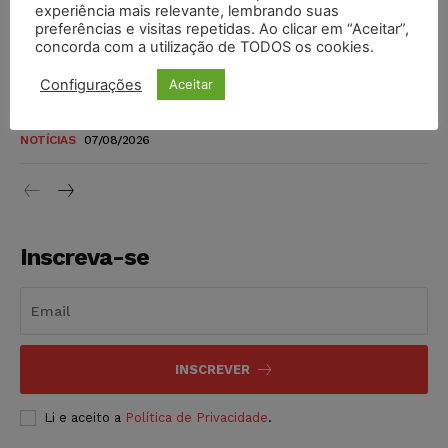
novos para pessoas com deficiência e autistas de todos os
experiência mais relevante, lembrando suas
níveis
preferências e visitas repetidas. Ao clicar em “Aceitar”,
concorda com a utilização de TODOS os cookies.
DIREITO TRIBUTÁRIO
07/08/2026
Configurações
Aceitar
Justiça do Trabalho mantém justa causa de empregado que
vendia canetas emagrecedoras no local de trabalho
NOTÍCIAS
07/08/2026
Inscreva-se
INSCREVER
Li e aceito a
Política de Privacidade
.