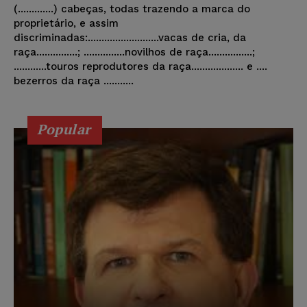
(.............) cabeças, todas trazendo a marca do
proprietário, e assim
discriminadas:..........................vacas de cria, da
raça...............; ...............novilhos de raça................;
............touros reprodutores da raça................... e ....
bezerros da raça ...........
Popular