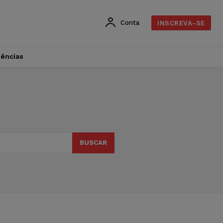
Conta
INSCREVA-SE
dências
BUSCAR