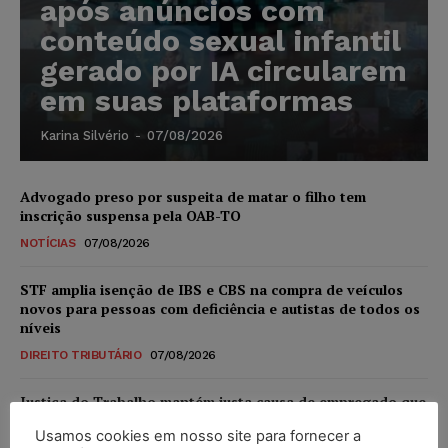
após anúncios com
conteúdo sexual infantil
gerado por IA circularem
em suas plataformas
Karina Silvério
-
07/08/2026
Advogado preso por suspeita de matar o filho tem
inscrição suspensa pela OAB-TO
NOTÍCIAS
07/08/2026
STF amplia isenção de IBS e CBS na compra de veículos
novos para pessoas com deficiência e autistas de todos os
níveis
DIREITO TRIBUTÁRIO
07/08/2026
Justiça do Trabalho mantém justa causa de empregado que
vendia canetas emagrecedoras no local de trabalho
Usamos cookies em nosso site para fornecer a