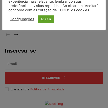
NOTÍCIAS
07/08/2026
experiência mais relevante, lembrando suas
preferências e visitas repetidas. Ao clicar em “Aceitar”,
concorda com a utilização de TODOS os cookies.
Justiça de SP decreta prisão de suspeito investigado na
morte de advogado
Configurações
Aceitar
NOTÍCIAS
07/08/2026
Inscreva-se
INSCREVER
Li e aceito a
Política de Privacidade
.