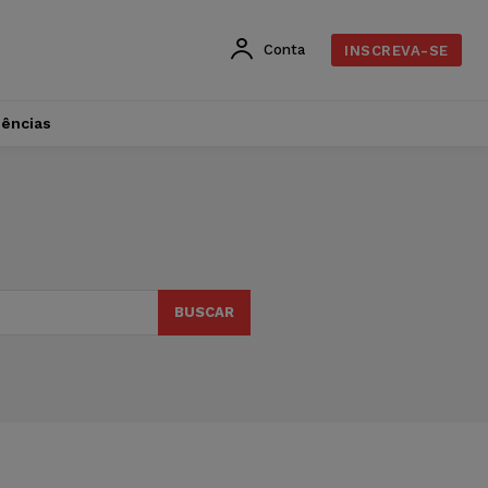
Conta
INSCREVA-SE
dências
BUSCAR