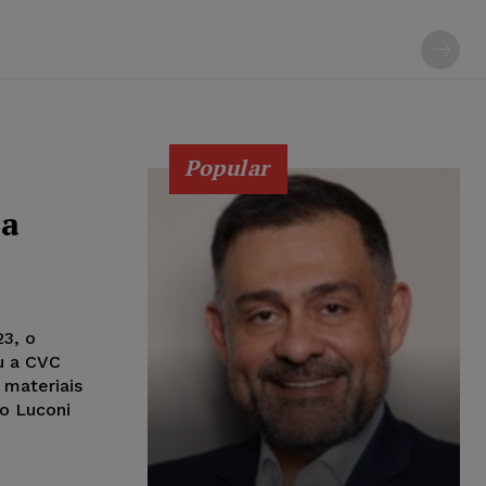
Popular
 a
23, o
u a CVC
 materiais
o Luconi