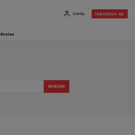
Conta
INSCREVA-SE
dências
BUSCAR