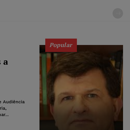
Popular
 a
e Audiência
ia,
r...