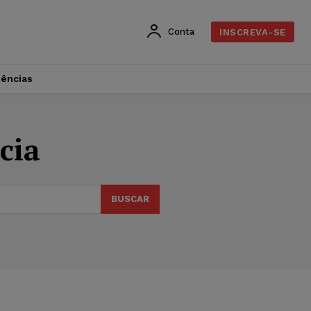
Conta
INSCREVA-SE
dências
cia
BUSCAR