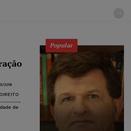
Popular
aração
9/2018
DIREITO
............,
Cidade de