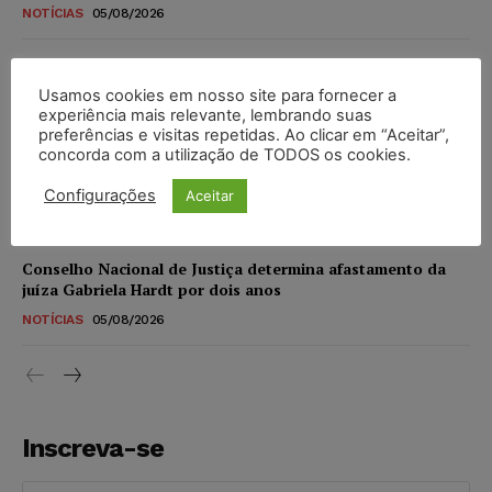
NOTÍCIAS
05/08/2026
CNJ extingue aposentadoria compulsória como punição
máxima para magistrados e regulamenta perda do cargo
Usamos cookies em nosso site para fornecer a
experiência mais relevante, lembrando suas
NOTÍCIAS
05/08/2026
preferências e visitas repetidas. Ao clicar em “Aceitar”,
concorda com a utilização de TODOS os cookies.
Justiça de SP rejeita ação da família de Alexandre de
Moraes contra senador Alessandro Vieira
Configurações
Aceitar
NOTÍCIAS
05/08/2026
Conselho Nacional de Justiça determina afastamento da
juíza Gabriela Hardt por dois anos
NOTÍCIAS
05/08/2026
Inscreva-se