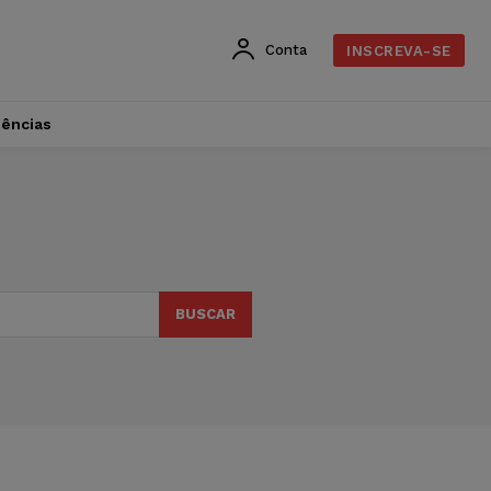
Conta
INSCREVA-SE
dências
BUSCAR