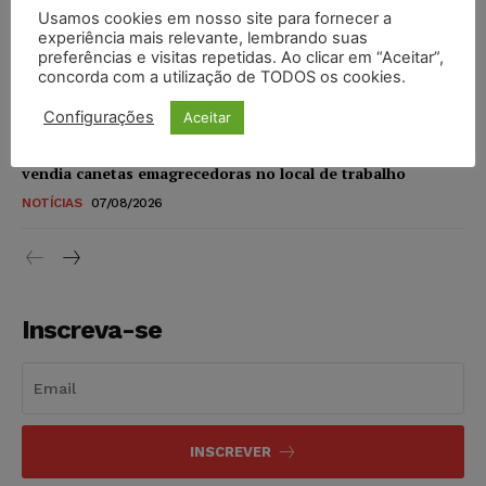
Usamos cookies em nosso site para fornecer a
STF amplia isenção de IBS e CBS na compra de veículos
experiência mais relevante, lembrando suas
novos para pessoas com deficiência e autistas de todos os
preferências e visitas repetidas. Ao clicar em “Aceitar”,
níveis
concorda com a utilização de TODOS os cookies.
DIREITO TRIBUTÁRIO
07/08/2026
Configurações
Aceitar
Justiça do Trabalho mantém justa causa de empregado que
vendia canetas emagrecedoras no local de trabalho
NOTÍCIAS
07/08/2026
Inscreva-se
INSCREVER