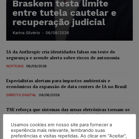
Braskem testa limite
entre tutela cautelar e
recuperação judicial
Karina Silvério
-
06/08/2026
IA da Anthropic cria identidades falsas em teste de
segurança e acende alerta sobre riscos de autonomia
NOTÍCIAS
06/08/2026
Especialistas alertam para impactos ambientais e
econômicos da expansão de data centers de IA no Brasil
DIREITO DIGITAL
06/08/2026
TSE reforça que sistemas das urnas eletrônicas tornam-se
invioláveis após assinatura digital e lacração
NOTÍCIAS
06/08/2026
Usamos cookies em nosso site para fornecer a
experiência mais relevante, lembrando suas
preferências e visitas repetidas. Ao clicar em “Aceitar”,
STF inicia julgamento sobre constitucionalidade da