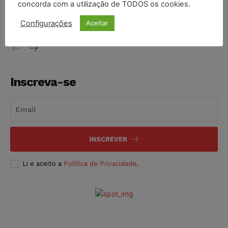
concorda com a utilização de TODOS os cookies.
proibição dos jogos de azar no Brasil
Configurações
Aceitar
NOTÍCIAS
06/08/2026
Inscreva-se
INSCREVER
Li e aceito a
Política de Privacidade
.