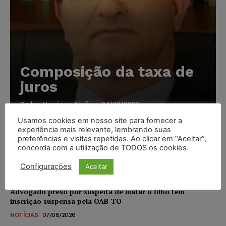
Composição da taxa de
juros
Carlos Henrique Abrão
-
07/08/2026
Usamos cookies em nosso site para fornecer a
experiência mais relevante, lembrando suas
Meta é alvo de denúncia após anúncios com conteúdo
preferências e visitas repetidas. Ao clicar em “Aceitar”,
sexual infantil gerado por IA circularem em suas
concorda com a utilização de TODOS os cookies.
plataformas
Configurações
Aceitar
NOTÍCIAS
07/08/2026
Advogado preso por suspeita de matar o filho tem
inscrição suspensa pela OAB-TO
NOTÍCIAS
07/08/2026