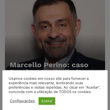
Marcello Perino: caso
Braskem testa limite
entre tutela cautelar e
Usamos cookies em nosso site para fornecer a
experiência mais relevante, lembrando suas
recuperação judicial
preferências e visitas repetidas. Ao clicar em “Aceitar”,
concorda com a utilização de TODOS os cookies.
Karina Silvério
-
06/08/2026
Configurações
Aceitar