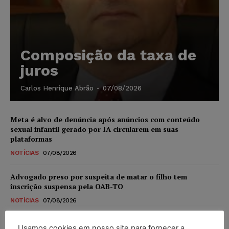
Composição da taxa de
juros
Carlos Henrique Abrão
-
07/08/2026
Meta é alvo de denúncia após anúncios com conteúdo
sexual infantil gerado por IA circularem em suas
plataformas
NOTÍCIAS
07/08/2026
Advogado preso por suspeita de matar o filho tem
inscrição suspensa pela OAB-TO
NOTÍCIAS
07/08/2026
STF amplia isenção de IBS e CBS na compra de veículos
Usamos cookies em nosso site para fornecer a