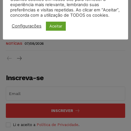
novos para pessoas com deficiência e autistas de todos os
experiência mais relevante, lembrando suas
níveis
preferências e visitas repetidas. Ao clicar em “Aceitar”,
concorda com a utilização de TODOS os cookies.
DIREITO TRIBUTÁRIO
07/08/2026
Configurações
Aceitar
Justiça do Trabalho mantém justa causa de empregado que
vendia canetas emagrecedoras no local de trabalho
NOTÍCIAS
07/08/2026
Inscreva-se
INSCREVER
Li e aceito a
Política de Privacidade
.