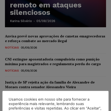
remoto em ataques
silenciosos
Karina Silvério
-
05/08/2026
Anvisa prevê novas aprovações de canetas emagrecedoras
e reforça combate ao mercado ilegal
NOTÍCIAS
05/08/2026
CNJ extingue aposentadoria compulsória como punição
máxima para magistrados e regulamenta perda do cargo
NOTÍCIAS
05/08/2026
Justiça de SP rejeita ação da família de Alexandre de
Moraes contra senador Alessandro Vieira
NOTÍCIAS
05/08/2026
Usamos cookies em nosso site para fornecer a
experiência mais relevante, lembrando suas
Conselho Nacional de Justiça determina afastamento da
preferências e visitas repetidas. Ao clicar em “Aceitar”,
juíza Gabriela Hardt por dois anos