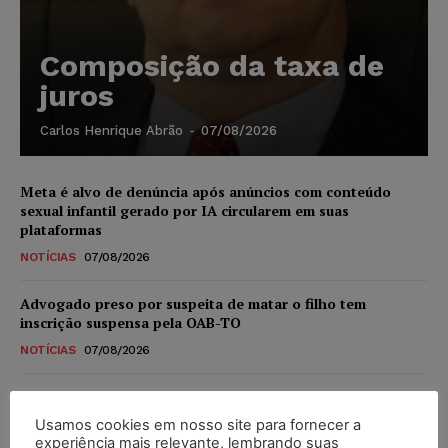
Composição da taxa de
juros
Carlos Henrique Abrão
-
07/08/2026
Meta é alvo de denúncia após anúncios com conteúdo
sexual infantil gerado por IA circularem em suas
plataformas
NOTÍCIAS
07/08/2026
Advogado preso por suspeita de matar o filho tem
inscrição suspensa pela OAB-TO
NOTÍCIAS
07/08/2026
STF amplia isenção de IBS e CBS na compra de veículos
novos para pessoas com deficiência e autistas de todos os
Usamos cookies em nosso site para fornecer a
níveis
experiência mais relevante, lembrando suas