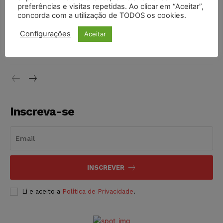
preferências e visitas repetidas. Ao clicar em “Aceitar”,
DIREITO TRIBUTÁRIO
07/08/2026
concorda com a utilização de TODOS os cookies.
Justiça do Trabalho mantém justa causa de empregado que
Configurações
Aceitar
vendia canetas emagrecedoras no local de trabalho
NOTÍCIAS
07/08/2026
Inscreva-se
INSCREVER
Li e aceito a
Política de Privacidade
.