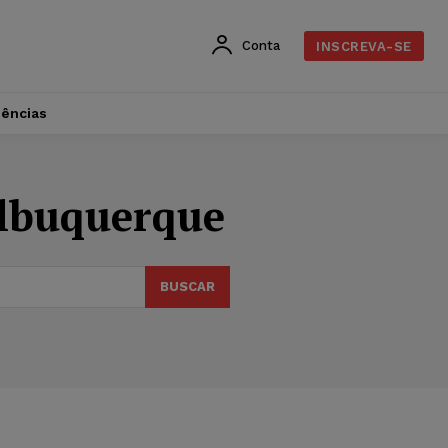
Conta
INSCREVA-SE
dências
Albuquerque
BUSCAR