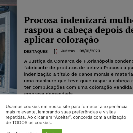
Procosa indenizará mulh
raspou a cabeça depois d
aplicar coloração
Juristas
-
09/01/2023
DESTAQUES
A Justiça da Comarca de Florianópolis conde
fabricante de produtos de beleza Procosa a p
indenização a título de danos morais e materia
uma manicure que teve quue raspar a cabeça 
ter complicações com uma coloração vendida
empresa demandada.
Usamos cookies em nosso site para fornecer a experiência
mais relevante, lembrando suas preferências e visitas
repetidas. Ao clicar em “Aceitar”, concorda com a utilização
de TODOS os cookies.