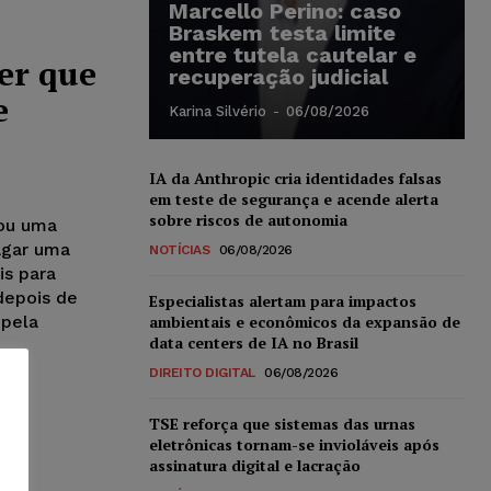
Marcello Perino: caso
Braskem testa limite
entre tutela cautelar e
er que
recuperação judicial
e
Karina Silvério
-
06/08/2026
IA da Anthropic cria identidades falsas
em teste de segurança e acende alerta
sobre riscos de autonomia
nou uma
agar uma
NOTÍCIAS
06/08/2026
is para
depois de
Especialistas alertam para impactos
 pela
ambientais e econômicos da expansão de
data centers de IA no Brasil
DIREITO DIGITAL
06/08/2026
TSE reforça que sistemas das urnas
eletrônicas tornam-se invioláveis após
assinatura digital e lacração