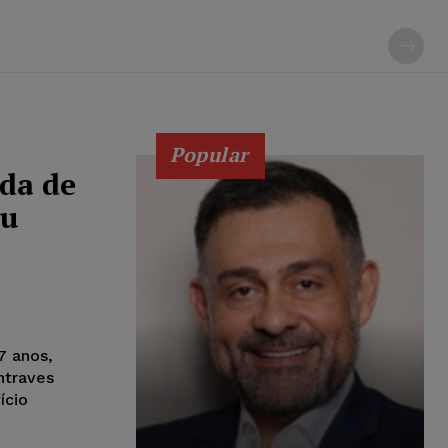
Popular
da de
eu
7 anos,
ntraves
ício