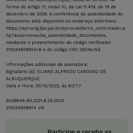
forma do artigo 1º, inciso III, da Lei 11.419, de 19 de
dezembro de 2006. A conferência da autenticidade do
documento está disponível no endereço eletrônico
https://eproc1g.tjsc.jus.br/eproc/externo_controlador.p
hp?acao=consulta_autenticidade_documentos,
mediante o preenchimento do código verificador
310034858914v9 e do código CRC 0923ec5d.
Informações adicionais da assinatura:
Signatário (a): ELIANE ALFREDO CARDOSO DE
ALBUQUERQUE
Data e Hora: 20/10/2022, às 8:27:7
5028646-85.2021.8.24.0023
310034858914 .V9
Participe e receba as