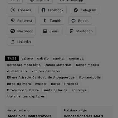
Threads
Facebook
Telegram
Pinterest
Tumblr
Reddit
Nextdoor
E-mail
Mastodon
LinkedIn
TAGS
agravo
cabelo
capital
comarca
correção monetária
Danos Materiais
Danos morais
demandante
efeitos danosos
Eliane Alfredo Cardoso de Albuquerque
florianópolis
juros de mora
mulher
parte
Procosa
Produto de Beleza
santa catarina
sentença
tratamentos capilares
Artigo anterior
Próximo artigo
Modelo de Contrarrazões
Concessionária CASAN