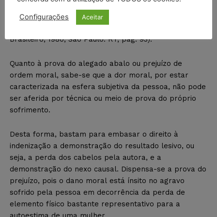
insensível aos rumores que resultam no abalo de
crédito e às medidas que importam vexame, tomados
Configurações
Aceitar
pelos interessados” (in O Dano Moral no Direito
Brasileiro, 1980, São Paulo: RT, pág. 93).
Quanto à prova do alegado abalo ou prejuízo de
ordem moral, sabe-se que a dor moral, por estar
caracterizada na esfera subjetiva da pessoa, não pode
ser aferida por técnica ou meio de prova do próprio
sofrimento.
Desta forma, bastam para embasar o direito à
indenização a demonstração do resultado lesivo, ou
seja, a perda dos cabelos pela autora, e a
demonstração do nexo causal. Dispensa-se a prova do
prejuízo, pois o dano moral está ínsito no agravo
sofrido pela pessoa em decorrência da perda de
elemento físico bastante representativo para a
autoestima de uma mulher.