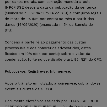
por danos morais, com correção monetária pelo
INPC/IBGE desde a data da publicação da sentença
(enunciado n. 362 da Súmula do STJ) e com juros legais
de mora de 1% (um por cento) ao mês a partir dos
danos (14/09/2020) (enunciado n. 54 da Súmula do
STJ).
Condeno a parte ré ao pagamento das custas
processuais e dos honorários advocatícios, estes
fixados em 10% (dez por cento) sobre o valor da
condenação, forte no que dispõe o art. 85, §2º, do CPC.
Publique-se. Registre-se. Intimem-se.
Após o trânsito em julgado, arquivem-se, cobrando-se
eventuais custas via GECOF.
Documento eletrônico assinado por ELIANE ALFREDO
CARDOSO DE ALBUQUERQUE, Juíza de Direito, na