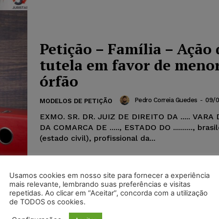
Petição – Família – Ação 
tutela em favor de meno
órfão
Pedro Correia Guedes
-
09/0
MODELOS DE PETIÇÃO
EXMO. SR. DR. JUIZ DE DIREITO DA ..... VARA
DA COMARCA DE ....., ESTADO DO .........., brasile
(estado civil), profissional da...
Usamos cookies em nosso site para fornecer a experiência
mais relevante, lembrando suas preferências e visitas
repetidas. Ao clicar em “Aceitar”, concorda com a utilização
de TODOS os cookies.