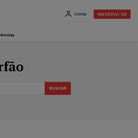
Conta
INSCREVA-SE
dências
rfão
BUSCAR