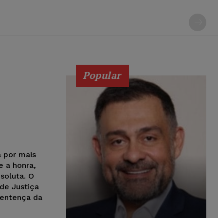
Popular
a por mais
e a honra,
soluta. O
de Justiça
sentença da