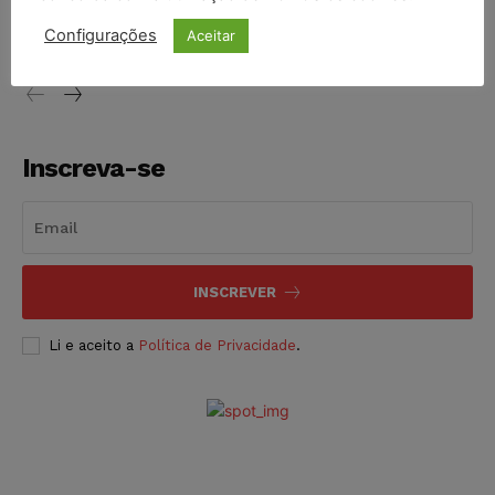
vendia canetas emagrecedoras no local de trabalho
Configurações
Aceitar
NOTÍCIAS
07/08/2026
Inscreva-se
INSCREVER
Li e aceito a
Política de Privacidade
.