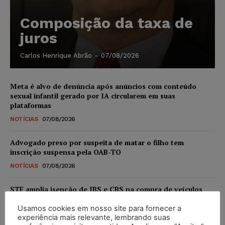
Composição da taxa de
juros
Carlos Henrique Abrão
-
07/08/2026
Meta é alvo de denúncia após anúncios com conteúdo
sexual infantil gerado por IA circularem em suas
plataformas
NOTÍCIAS
07/08/2026
Advogado preso por suspeita de matar o filho tem
inscrição suspensa pela OAB-TO
NOTÍCIAS
07/08/2026
STF amplia isenção de IBS e CBS na compra de veículos
novos para pessoas com deficiência e autistas de todos os
níveis
Usamos cookies em nosso site para fornecer a
experiência mais relevante, lembrando suas
DIREITO TRIBUTÁRIO
07/08/2026