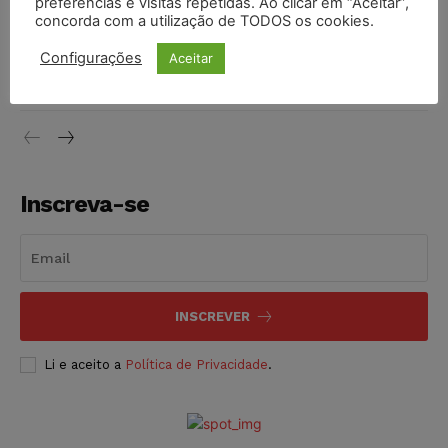
preferências e visitas repetidas. Ao clicar em “Aceitar”,
concorda com a utilização de TODOS os cookies.
Justiça do Trabalho mantém justa causa de empregado que
Configurações
Aceitar
vendia canetas emagrecedoras no local de trabalho
NOTÍCIAS
07/08/2026
Inscreva-se
INSCREVER
Li e aceito a
Política de Privacidade
.