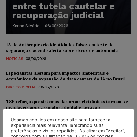
entre tutela cautelar e
recuperação judicial
Karina Silvério
-
06/08/2026
IA da Anthropic cria identidades falsas em teste de
segurança e acende alerta sobre riscos de autonomia
NOTÍCIAS
06/08/2026
Especialistas alertam para impactos ambientais e
econômicos da expansão de data centers de IA no Brasil
DIREITO DIGITAL
06/08/2026
TSE reforça que sistemas das urnas eletrônicas tornam-se
invioláveis após assinatura digital e lacração
NOTÍCIAS
06/08/2026
Usamos cookies em nosso site para fornecer a
experiência mais relevante, lembrando suas
STF inicia julgamento sobre constitucionalidade da
preferências e visitas repetidas. Ao clicar em “Aceitar”,
proibição dos jogos de azar no Brasil
concorda com a utilização de TODOS os cookies.