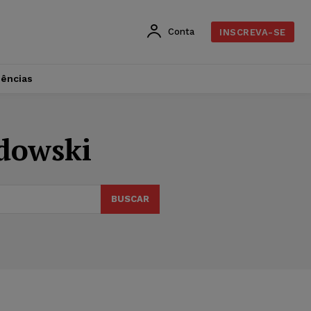
Conta
INSCREVA-SE
dências
dowski
BUSCAR