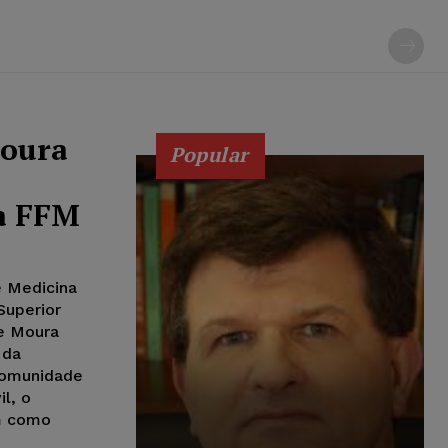
Moura
Popular
da FFM
e Medicina
Superior
de Moura
 da
comunidade
l, o
m como