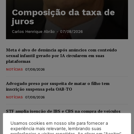
Composição da taxa de
juros
Carlos Henrique Abrão
-
07/08/2026
Meta é alvo de denúncia após anúncios com conteúdo
sexual infantil gerado por IA circularem em suas
plataformas
NOTÍCIAS
07/08/2026
Advogado preso por suspeita de matar o filho tem
inscrição suspensa pela OAB-TO
NOTÍCIAS
07/08/2026
STF amplia isenção de IBS e CBS na compra de veículos
novos para pessoas com deficiência e autistas de todos os
níveis
Usamos cookies em nosso site para fornecer a
experiência mais relevante, lembrando suas
DIREITO TRIBUTÁRIO
07/08/2026