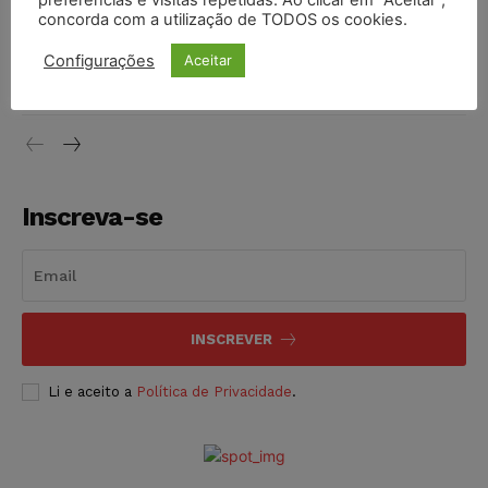
preferências e visitas repetidas. Ao clicar em “Aceitar”,
concorda com a utilização de TODOS os cookies.
Justiça do Trabalho mantém justa causa de empregado que
vendia canetas emagrecedoras no local de trabalho
Configurações
Aceitar
NOTÍCIAS
07/08/2026
Inscreva-se
INSCREVER
Li e aceito a
Política de Privacidade
.