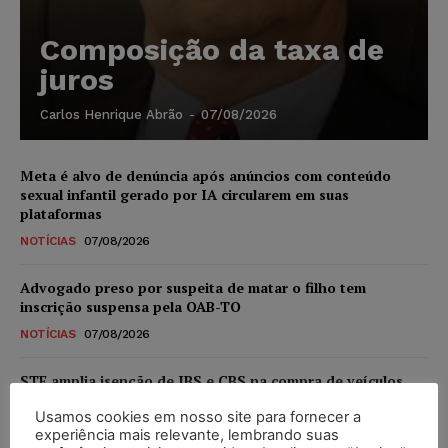
Composição da taxa de
juros
Carlos Henrique Abrão
-
07/08/2026
Meta é alvo de denúncia após anúncios com conteúdo
sexual infantil gerado por IA circularem em suas
plataformas
NOTÍCIAS
07/08/2026
Advogado preso por suspeita de matar o filho tem
inscrição suspensa pela OAB-TO
NOTÍCIAS
07/08/2026
STF amplia isenção de IBS e CBS na compra de veículos
novos para pessoas com deficiência e autistas de todos os
Usamos cookies em nosso site para fornecer a
níveis
experiência mais relevante, lembrando suas
DIREITO TRIBUTÁRIO
07/08/2026